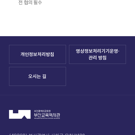
전 협의 필수
개
개
개
인
인
인
예
예
예
약
약
약
전
[교
평
시
육
생
영상정보처리기기운영·
해
프
학
개인정보처리방침
관리 방침
설
로
습
예
그
프
약
램]
로
오시는 길
예
그
바
약
램
로
가
바
기
로
가
개
기
인
가
운
족
영